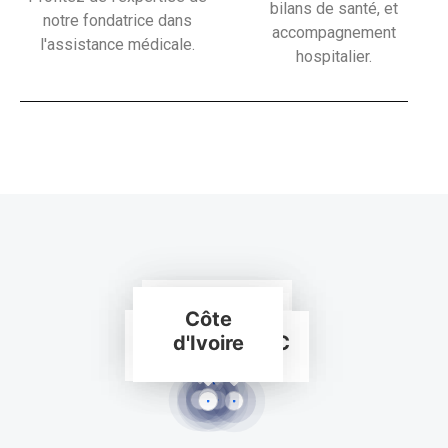
bilans de santé, et
notre fondatrice dans
accompagnement
l'assistance médicale.
hospitalier.
France
Côte
Gabon
Maroc
Sénégal
Benin
d'Ivoire
Congo RDC
Siège Social