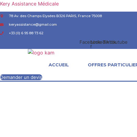
Kery Assistance Médicale
78 Av. des Champs Elysées B326 PARIS, France 75008
keryassistance@gmail.com
+33 (0) 6 95 88 73 62
Facebook-
Linkedin
Tiktok
Youtube
f
ACCUEIL
OFFRES PARTICULIE
Demander un devis