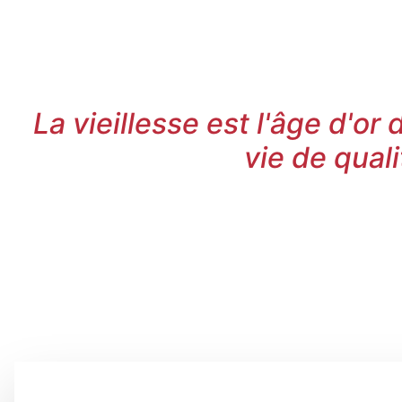
Obtenez votre devis 
La vieillesse est l'âge d'or 
vie de quali
Faites le premier pas vers une meilleure santé. Contac
pour prendre rendez-vous pour votre bilan de san
parcours vers une vie plus sain