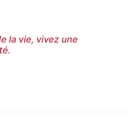
personnalisé
de la vie, vivez une
té.
tez-nous dès aujourd’hui
té et commencez votre
e.